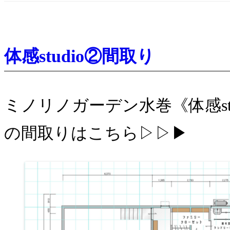
体感studio②間取り
ミノリノガーデン水巻《体感stu
の間取りはこちら▷▷▶︎