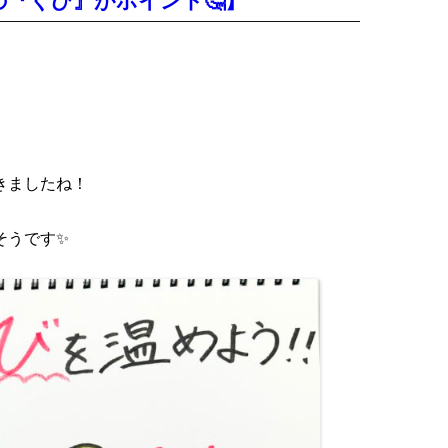
『くび』がポイント🤔】
きましたね！
そうです✨