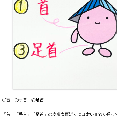
①首 ②手首 ③足首
「首」「手首」「足首」の皮膚表面近くには太い血管が通っ