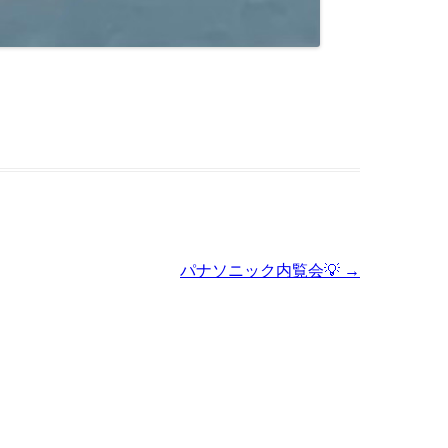
パナソニック内覧会💡
→